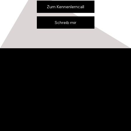
Zum Kennenlerncall
Schreib mir
Logo/Firmenname
Kontakt
Musterstr. 1
12345 Musterstadt
info@deinewebsite.de
deinewebsite.de