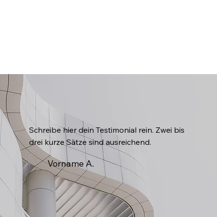
Schreibe hier dein Testimonial rein. Zwei bis
drei kurze Sätze sind ausreichend.
Vorname A.